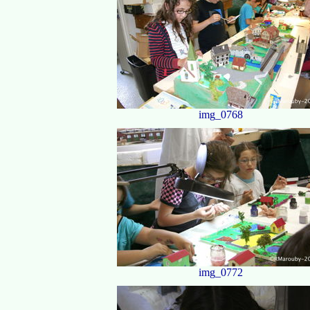
img_0768
img_0772