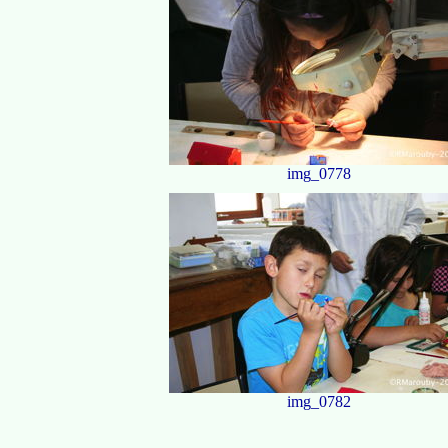
img_0778
img_0782